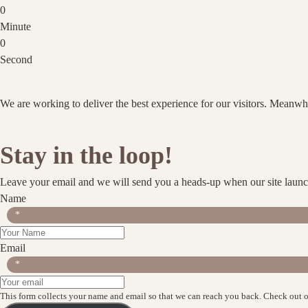
0
Minute
0
Second
We are working to deliver the best experience for our visitors. Meanwhi
Stay in the loop!
Leave your email and we will send you a heads-up when our site launc
Name
*
Email
*
This form collects your name and email so that we can reach you back. Check out 