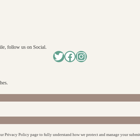
le, follow us on Social.
Twitter
Facebook
Instagram
hes.
our
Privacy Policy
page to fully understand how we protect and manage your submit